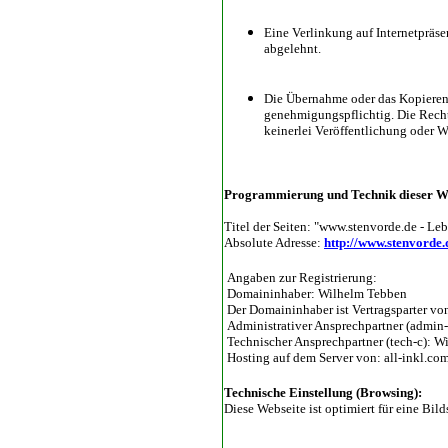
Eine Verlinkung auf Internetpräse
abgelehnt.
Die Übernahme oder das Kopieren v
genehmigungspflichtig. Die Rechte
keinerlei Veröffentlichung oder We
Programmierung und Technik dieser We
Titel der Seiten: "www.stenvorde.de - Le
Absolute Adresse:
http://www.stenvorde.
Angaben zur Registrierung:
Domaininhaber: Wilhelm Tebben
Der Domaininhaber ist Vertragsparter vo
Administrativer Ansprechpartner (admin
Technischer Ansprechpartner (tech-c): 
Hosting auf dem Server von: all-inkl.co
Technische Einstellung (Browsing):
Diese Webseite ist optimiert für eine Bi