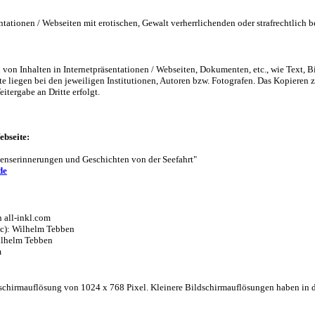
ntationen / Webseiten mit erotischen, Gewalt verherrlichenden oder strafrechtlich 
on Inhalten in Internetpräsentationen / Webseiten, Dokumenten, etc., wie Text, Bil
 liegen bei den jeweiligen Institutionen, Autoren bzw. Fotografen. Das Kopieren z
itergabe an Dritte erfolgt.
bseite:
benserinnerungen und Geschichten von der Seefahrt"
de
n all-inkl.com
-c): Wilhelm Tebben
Wilhelm Tebben
m
ldschirmauflösung von 1024 x 768 Pixel. Kleinere Bildschirmauflösungen haben in 