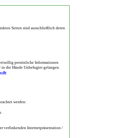
linkten Seiten sind ausschließlich deren
reiwillig persönliche Informationen
er in die Hände Unbefugter gelangen.
w.de
beachtet werden:
n.
er verlinkenden Internetpräsentation /