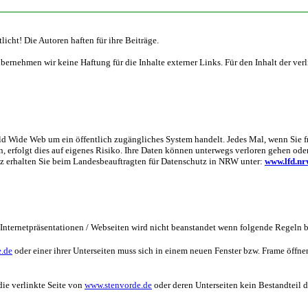
icht! Die Autoren haften für ihre Beiträge.
 übernehmen wir keine Haftung für die Inhalte externer Links. Für den Inhalt der ver
rld Wide Web um ein öffentlich zugängliches System handelt. Jedes Mal, wenn Sie f
n, erfolgt dies auf eigenes Risiko. Ihre Daten können unterwegs verloren gehen od
 erhalten Sie beim Landesbeauftragten für Datenschutz in NRW unter:
www.lfd.nr
Internetpräsentationen / Webseiten wird nicht beanstandet wenn folgende Regeln 
.de
oder einer ihrer Unterseiten muss sich in einem neuen Fenster bzw. Frame öffne
die verlinkte Seite von
www.stenvorde.de
oder deren Unterseiten kein Bestandteil d